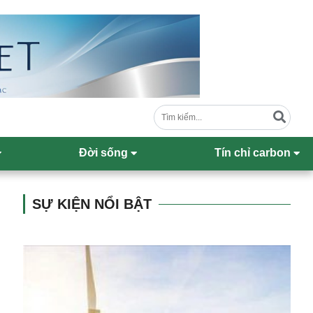
Đời sống
Tín chỉ carbon
SỰ KIỆN NỔI BẬT