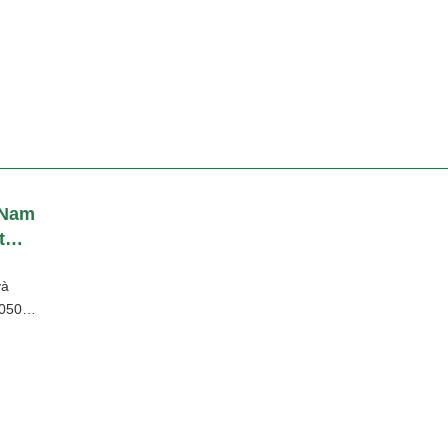
 Nam
t
và
2050.