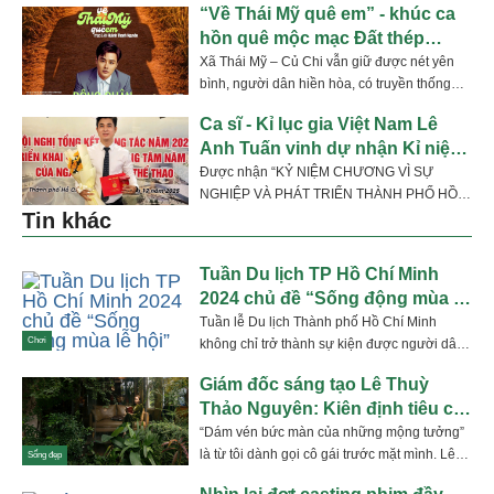
“Về Thái Mỹ quê em” - khúc ca
hồn quê mộc mạc Đất thép
Thành Đồng
Xã Thái Mỹ – Củ Chi vẫn giữ được nét yên
bình, người dân hiền hòa, có truyền thống
làng...
Ca sĩ - Kỉ lục gia Việt Nam Lê
Anh Tuấn vinh dự nhận Kỉ niệm
chương
Được nhận “KỶ NIỆM CHƯƠNG VÌ SỰ
NGHIỆP VÀ PHÁT TRIỂN THÀNH PHỐ HỒ
Tin khác
CHÍ MINH” trước thềm Năm mới...
Tuần Du lịch TP Hồ Chí Minh
2024 chủ đề “Sống động mùa lễ
hội”
Tuần lễ Du lịch Thành phố Hồ Chí Minh
Chơi
không chỉ trở thành sự kiện được người dân
và du...
Giám đốc sáng tạo Lê Thuỳ
Thảo Nguyên: Kiên định tiêu chí
‘Kết nối di sản – Tiếp nối sự
“Dám vén bức màn của những mộng tưởng”
là từ tôi dành gọi cô gái trước mặt mình. Lê
sống'
Sống đẹp
Thuỳ...