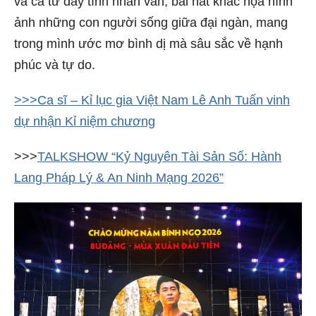
và ca từ đầy tính nhân văn, bài hát khắc họa hình
ảnh những con người sống giữa đại ngàn, mang
trong mình ước mơ bình dị mà sâu sắc về hạnh
phúc và tự do.
>>>Ca sĩ – Kỉ lục gia Việt Nam Lê Anh Tuấn vinh
dự nhận Kỉ niệm chương
>>>
TALKSHOW “Kỷ Nguyên Tài Sản Số: Hành
Lang Pháp Lý & An Ninh Mạng 2026”