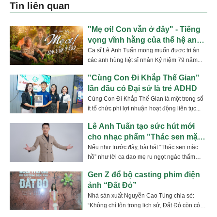
Tin liên quan
"Mẹ ơi! Con vẫn ở đây" - Tiếng
vọng vĩnh hằng của thế hệ anh
hùng
Ca sĩ Lê Anh Tuấn mong muốn được tri ân
các anh hùng liệt sĩ nhân Kỷ niệm 79 năm...
"Cùng Con Đi Khắp Thế Gian"
lần đầu có Đại sứ là trẻ ADHD
Cùng Con Đi Khắp Thế Gian là một trong số
ít tổ chức phi lợi nhuận hoạt động liên tục...
Lê Anh Tuấn tạo sức hút mới
cho nhạc phẩm "Thác sen mặt
hồ"
Nếu như trước đây, bài hát “Thác sen mặc
hồ” như lời ca dao mẹ ru ngọt ngào thấm
vào...
Gen Z đổ bộ casting phim điện
ảnh “Đất Đỏ”
Nhà sản xuất Nguyễn Cao Tùng chia sẻ:
“Không chỉ tôn trọng lịch sử, Đất Đỏ còn có
cái để...