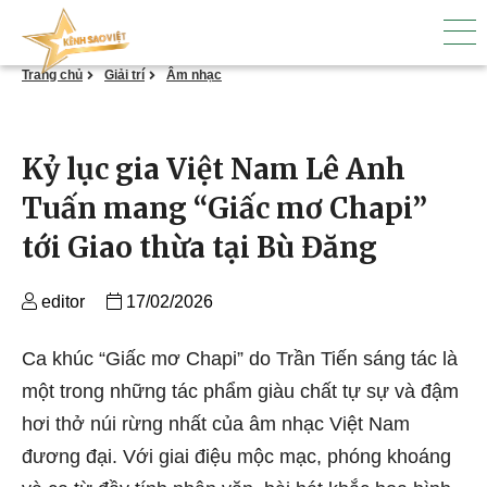
Skip
to
the
Trang chủ
Giải trí
Âm nhạc
content
Kỷ lục gia Việt Nam Lê Anh
Tuấn mang “Giấc mơ Chapi”
tới Giao thừa tại Bù Đăng
editor
17/02/2026
Ca khúc “Giấc mơ Chapi” do Trần Tiến sáng tác là
một trong những tác phẩm giàu chất tự sự và đậm
hơi thở núi rừng nhất của âm nhạc Việt Nam
đương đại. Với giai điệu mộc mạc, phóng khoáng