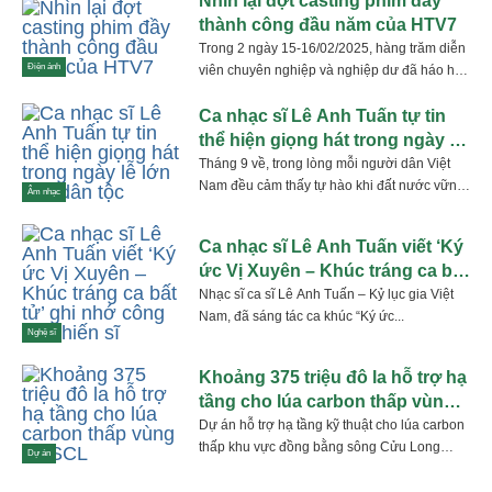
Nhìn lại đợt casting phim đầy
thành công đầu năm của HTV7
Trong 2 ngày 15-16/02/2025, hàng trăm diễn
Điện ảnh
viên chuyên nghiệp và nghiệp dư đã háo hức
tham dự casting vệt...
Ca nhạc sĩ Lê Anh Tuấn tự tin
thể hiện giọng hát trong ngày lễ
lớn của dân tộc
Tháng 9 về, trong lòng mỗi người dân Việt
Nam đều cảm thấy tự hào khi đất nước vững
Âm nhạc
bước...
Ca nhạc sĩ Lê Anh Tuấn viết ‘Ký
ức Vị Xuyên – Khúc tráng ca bất
tử’ ghi nhớ công ơn chiến sĩ
Nhạc sĩ ca sĩ Lê Anh Tuấn – Kỷ lục gia Việt
Nam, đã sáng tác ca khúc “Ký ức...
Nghệ sĩ
Khoảng 375 triệu đô la hỗ trợ hạ
tầng cho lúa carbon thấp vùng
ĐBSCL
Dự án hỗ trợ hạ tầng kỹ thuật cho lúa carbon
thấp khu vực đồng bằng sông Cửu Long
Dự án
(ĐBSCL)...