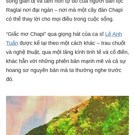
sống giản dị và tâm hồn tự do của người dân tộc
Raglai nơi đại ngàn – nơi mà một cây đàn Chapi
có thể thay lời cho mọi điều trong cuộc sống.
“Giấc mơ Chapi” qua giọng hát của ca sĩ
Lê Anh
Tuấn
được kể lại theo một cách khác – trau chuốt
và nghệ thuật, qua một lăng kính tinh tế và cổ điển,
khác hẳn với những phiên bản mạnh mẽ và cả sự
hoang sơ nguyên bản mà ta thường nghe trước
đó.