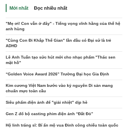
Mới nhất
Đọc nhiều nhất
"Mẹ ơi! Con vẫn ở đây" - Tiếng vọng vĩnh hằng của thế hệ
anh hùng
"Cùng Con Đi Khắp Thế Gian" lần đầu có Đại sứ là trẻ
ADHD
Lê Anh Tuấn tạo sức hút mới cho nhạc phẩm "Thác sen
mặt hồ"
“Golden Voice Award 2026” Trường Đại học Gia Định
Kim cương Việt Nam bước vào kỷ nguyên Di sản mang
chuẩn mực toàn cầu
Siêu phẩm điện ảnh để "giải nhiệt" dịp hè
Gen Z đổ bộ casting phim điện ảnh “Đất Đỏ”
Hộ linh tráng sĩ: Bí ẩn mộ vua Đinh công chiếu toàn quốc