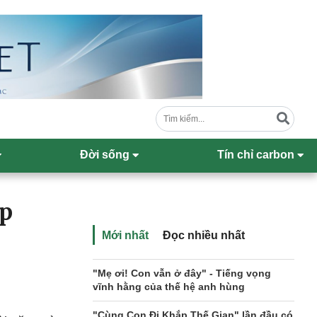
Đời sống
Tín chỉ carbon
ẹp
?
Mới nhất
Đọc nhiều nhất
"Mẹ ơi! Con vẫn ở đây" - Tiếng vọng
vĩnh hằng của thế hệ anh hùng
"Cùng Con Đi Khắp Thế Gian" lần đầu có