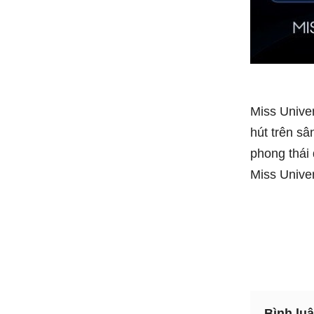
Miss Univer
hút trên sâ
phong thái
Miss Unive
Bình lu