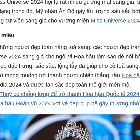
ss Universe 2024 hội tụ rất nhiều gương mặt sáng giá, t
dạng trong đó, Mỹ nhân Ấn Độ gây ấn tượng sâu sắc bở
ứng cử viên sáng giá cho vương miện
Miss Universe 2024
 miều
hững người đẹp toàn năng toả sáng, các người đẹp tran
rse 2024 sáng giá cho ngôi vị Hoa hậu làm sao để nổi bậ
ẹp đặc trưng, sắc sảo, lộng lẫy đã giúp cho cô toả sáng,
Cô mong muống trở thành người chiến thắng, tân
Hoa hậ
ndia 2024 và được fan sắc đẹp toàn thế giới mến mộ.
huỷ có chống lưng để trở thành Hoa hậu Quốc tế 2024
 hậu Hoàn vũ 2024 với vẻ đẹp búp bê gây thương nhớ