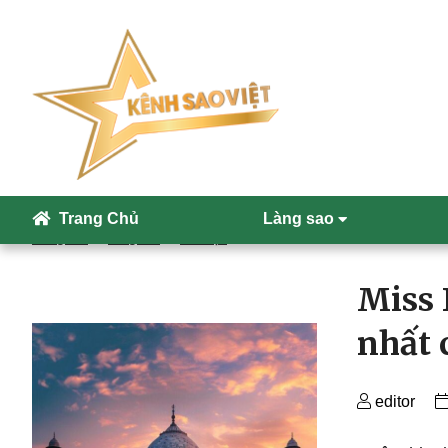
Skip
to
Trang Chủ
Làng sao
the
Trang chủ
Làng sao
Hoa hậu
content
Miss 
nhất 
editor