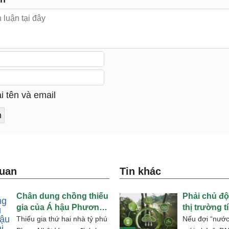
i tên và email
quan
Tin khác
Chân dung chồng thiếu
Phải chủ độ
gia của Á hậu Phương
thị trường t
Nhi
carbon
Thiếu gia thứ hai nhà tỷ phú
Nếu đợi “nướ