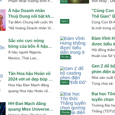
Phạm Nhật Vượng đính hôn
mới nhảy”, DN
Dự án
Tỷ phú Phạm Nhật Vượng
cơ chậm chân 
Á hậu Doanh nhân
"Cùng Con 
và vợ là...
một cái giá...
Thuỳ Dung nổi bật khi
Thế Gian" l
làm Giám khảo “Nữ
Đại sứ là t
Tại đêm Chung kết cuộc thi
Nghệ sĩ
Cùng Con Đi 
hoàng Doanh nhân Việt
“Nữ hoàng Doanh nhân Việt
là một trong số
Nam 2024”
Nam 2024” tại Hồ Mây,
lợi nhuận hoạt
Đàm Vĩnh 
Vũng Tàu, Á hậu...
tục...
Sắc vóc cực nóng
được biểu d
bỏng của bốn Á hậu
tháng
Hội đồng thẩm
Miss Universe 2024
Á hậu người Nigeria,
thuật của Sở 
Âm nhạc
Mexico, Thái Lan,
thao TP HCM k
Venezuela có gương mặt
Gen Z đổ bộ
Đàm...
sắc sảo, khả năng trình diễn
phim điện ả
Tân Hoa hậu Hoàn vũ
và thuyết trình...
Nhà sản xuất
2024 với vẻ đẹp búp bê
Nghệ sĩ
Tùng chia sẻ: 
gây thương nhớ
Hoa hậu Đan Mạch đăng
trọng lịch sử,
quang Hoa hậu Hoàn vũ
Đại học Tô
cái để...
2024 (Miss Universe 2024)
tuyển chọn
với gương mặt đẹp, đôi mắt
HH Đan Mạch đăng
đại diện
Trường Đại h
xanh hút...
quang Miss Universe
Thắng (TDTU)
Sống đẹp
2024