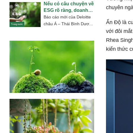
Nếu có câu chuyện về
nghiệp tiết kiệm nguồn
chuyên ngà
ESG rõ ràng, doanh
lực, có thêm...
nghiệp có cơ hội thu
Báo cáo mới của Deloitte
Ấn Độ là c
giá trị gấp 6 lần
châu Á – Thái Bình Dương
Trong nước
với đôi mắ
nhấn mạnh nhu cầu cấp
thiết của các công...
Rhea Singha
kiến thức 