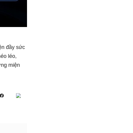
yện đầy sức
éo léo,
ơng miện