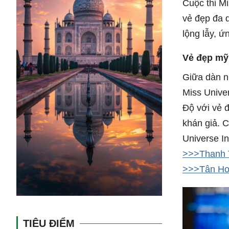
Cuộc thi Mi
vẻ đẹp đa 
lộng lẫy, 
Vẻ đẹp mỹ
Giữa dàn n
Miss Unive
Độ với vẻ đ
khán giả. 
Universe I
>>>Thanh T
>>>Tân Hoa
TIÊU ĐIỂM