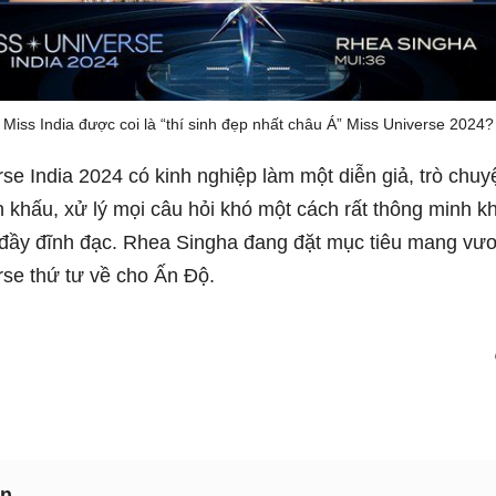
Miss India được coi là “thí sinh đẹp nhất châu Á” Miss Universe 2024?
se India 2024 có kinh nghiệp làm một diễn giả, trò chu
n khấu, xử lý mọi câu hỏi khó một cách rất thông minh kh
 đầy đĩnh đạc. Rhea Singha đang đặt mục tiêu mang vư
rse thứ tư về cho Ấn Độ.
ận