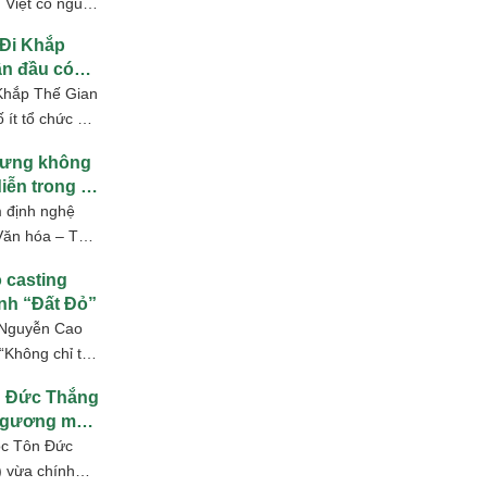
 Việt có nguy
và phải trả
Đi Khắp
ần đầu có
rẻ ADHD
Khắp Thế Gian
 ít tổ chức phi
 động liên
Hưng không
iễn trong 9
 định nghệ
Văn hóa – Thể
ết luận ca sĩ
 casting
nh “Đất Đỏ”
 Nguyễn Cao
“Không chỉ tôn
 Đất Đỏ còn có
n Đức Thắng
 gương mặt
ọc Tôn Đức
 vừa chính