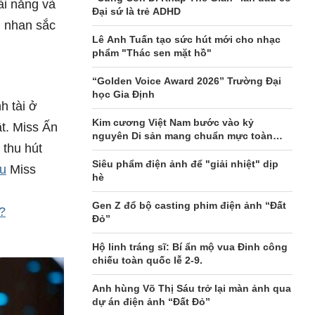
ài năng và
Đại sứ là trẻ ADHD
i nhan sắc
Lê Anh Tuấn tạo sức hút mới cho nhạc
phẩm "Thác sen mặt hồ"
“Golden Voice Award 2026” Trường Đại
học Gia Định
h tài ở
Kim cương Việt Nam bước vào kỷ
t. Miss Ấn
nguyên Di sản mang chuẩn mực toàn
 thu hút
cầu
Siêu phẩm điện ảnh để "giải nhiệt" dịp
u
Miss
hè
Gen Z đổ bộ casting phim điện ảnh “Đất
?
Đỏ”
Hộ linh tráng sĩ: Bí ẩn mộ vua Đinh công
chiếu toàn quốc lễ 2-9.
Anh hùng Võ Thị Sáu trở lại màn ảnh qua
dự án điện ảnh “Đất Đỏ”