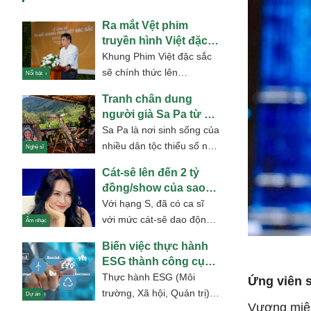
Ra mắt Vệt phim
truyền hình Việt đặc
sắc HTV7
Khung Phim Việt đặc sắc
sẽ chính thức lên
Điện ảnh
Nổi bật
sóng HTV7 vào 19h30 các
Tranh chân dung
tối thứ Hai, Ba và Tư
người già Sa Pa từ gỗ
hàng...
"đồ bỏ" đầy mê hoặc
Sa Pa là nơi sinh sống của
nhiều dân tộc thiểu số như
Nghệ sĩ
H’Mông, Dao, Tày, Xá
Cát-sê lên đến 2 tỷ
Phó, Giáy –...
đồng/show của sao
hạng S showbiz Việt
Với hạng S, đã có ca sĩ
với mức cát-sê dao động
Âm nhạc
1,2-1,6 tỷ đồng/show,
Biến việc thực hành
người đã lập kỉ lục...
ESG thành công cụ
xây dựng thương
Thực hành ESG (Môi
Ứng viên s
hiệu bền vững
trường, Xã hội, Quản trị)
Dự án
Vương miện
không những giúp doanh