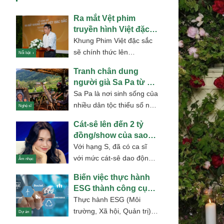
Ra mắt Vệt phim
truyền hình Việt đặc
sắc HTV7
Khung Phim Việt đặc sắc
sẽ chính thức lên
Điện ảnh
Nổi bật
sóng HTV7 vào 19h30 các
Tranh chân dung
tối thứ Hai, Ba và Tư
người già Sa Pa từ gỗ
hàng...
"đồ bỏ" đầy mê hoặc
Sa Pa là nơi sinh sống của
nhiều dân tộc thiểu số như
Nghệ sĩ
H’Mông, Dao, Tày, Xá
Cát-sê lên đến 2 tỷ
Phó, Giáy –...
đồng/show của sao
hạng S showbiz Việt
Với hạng S, đã có ca sĩ
với mức cát-sê dao động
Âm nhạc
1,2-1,6 tỷ đồng/show,
Biến việc thực hành
người đã lập kỉ lục...
ESG thành công cụ
xây dựng thương
Thực hành ESG (Môi
hiệu bền vững
trường, Xã hội, Quản trị)
Dự án
không những giúp doanh