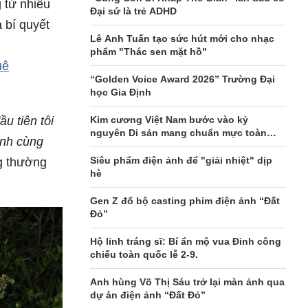
 từ nhiều
Đại sứ là trẻ ADHD
 bí quyết
Lê Anh Tuấn tạo sức hút mới cho nhạc
phẩm "Thác sen mặt hồ"
uê
“Golden Voice Award 2026” Trường Đại
học Gia Định
Kim cương Việt Nam bước vào kỷ
ầu tiên tôi
nguyên Di sản mang chuẩn mực toàn
anh cùng
cầu
Siêu phẩm điện ảnh để "giải nhiệt" dịp
g thường
hè
Gen Z đổ bộ casting phim điện ảnh “Đất
Đỏ”
Hộ linh tráng sĩ: Bí ẩn mộ vua Đinh công
chiếu toàn quốc lễ 2-9.
Anh hùng Võ Thị Sáu trở lại màn ảnh qua
dự án điện ảnh “Đất Đỏ”