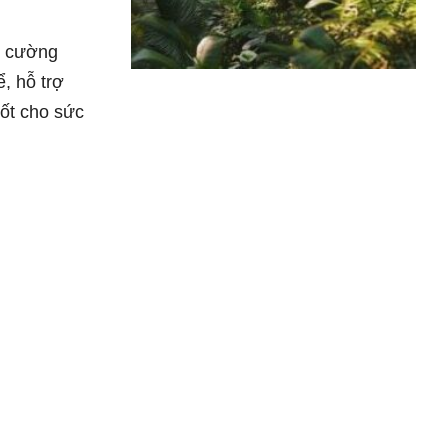
g cường
ể, hỗ trợ
ốt cho sức