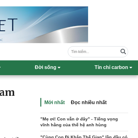
Đời sống
Tín chỉ carbon
ham
Mới nhất
Đọc nhiều nhất
"Mẹ ơi! Con vẫn ở đây" - Tiếng vọng
vĩnh hằng của thế hệ anh hùng
"Cùng Con Đi Khắp Thế Gian" lần đầu có