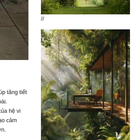
//
úp tăng tiết
ài.
ủa hệ vi
tạo cảm
ơn.