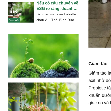
Nếu có câu chuyện về
nghiệp tiết kiệm nguồn
ESG rõ ràng, doanh
lực, có thêm...
nghiệp có cơ hội thu
Báo cáo mới của Deloitte
giá trị gấp 6 lần
châu Á – Thái Bình Dương
Trong nước
nhấn mạnh nhu cầu cấp
thiết của các công...
Giấm táo
Giấm táo là
axit nhờ đó
Prebiotic 
khuẩn đườn
giác no và