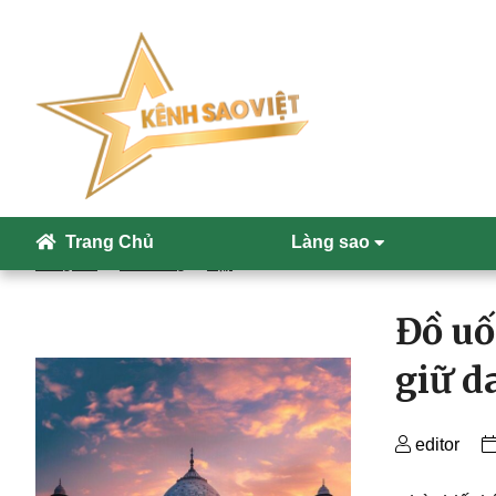
Skip
to
Trang Chủ
Làng sao
the
Trang chủ
Thời trang
Đẹp
content
Đồ uố
giữ d
editor