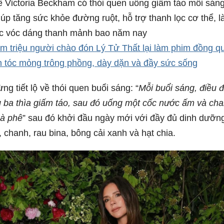
ế Victoria Beckham có thói quen uống giấm táo mỗi sáng
úp tăng sức khỏe đường ruột, hỗ trợ thanh lọc cơ thể, là
c vóc dáng thanh mảnh bao năm nay
m triệu người chào đón Lý Tử Thất lại làm phim đồng q
 tóc mỏng trông phồng, dày dặn và đầy sức sống
ng tiết lộ về thói quen buổi sáng: “
Mỗi buổi sáng, điều đ
g ba thìa giấm táo, sau đó uống một cốc nước ấm và ch
cà phê
” sau đó khởi đầu ngày mới với đầy đủ dinh dưỡn
i, chanh, rau bina, bông cải xanh và hạt chia.