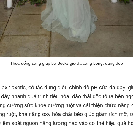
Thức uống sáng giúp bà Becks giữ da căng bóng, dáng đẹp
 axit axetic, có tác dụng điều chỉnh độ pH của dạ dày, gi
 đẩy nhanh quá trình tiêu hóa, đào thải độc tố ra bên ngo
tăng cường sức khỏe đường ruột và cải thiện chức năng c
g ruột, khả năng oxy hóa chất béo giúp giảm tích mỡ, 
 kiểm soát nguồn năng lượng nạp vào cơ thể hiệu quả h