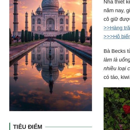
Nhà thiết k
năm nay, gi
cô giữ đượ
>>Hàng tră
>>>Hô biến
Bà Becks từ
làm là uốn
nhiều loại 
có táo, kiw
TIÊU ĐIỂM